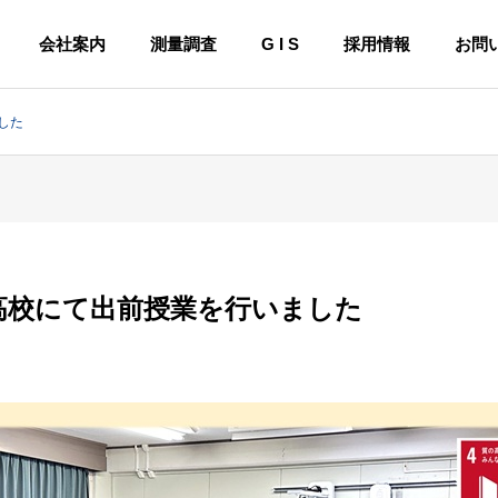
会社案内
測量調査
G I S
採用情報
お問
した
高校にて出前授業を行いました