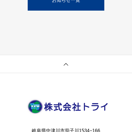
お知らせ一覧
岐阜県中津川市茄子川1534−166